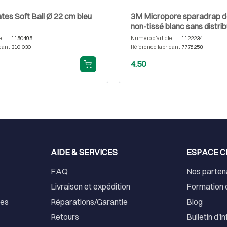
tes Soft Ball Ø 22 cm bleu
3M Micropore sparadrap de
non-tissé blanc sans distrib
cm x 5 m
e
1150495
Numéro d'article
1122234
cant
310.030
Référence fabricant
7776258
4.50
AIDE & SERVICES
ESPACE C
FAQ
Nos parten
Livraison et expédition
Formation 
ses
Réparations/Garantie
Blog
Retours
Bulletin d'i