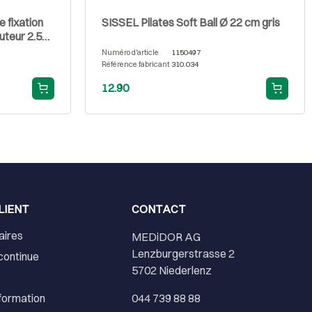
 fixation
SISSEL Pilates Soft Ball Ø 22 cm gris
uteur 2.5
Numéro d'article
1150497
Référence fabricant
310.034
12.90
LIENT
CONTACT
aires
MEDiDOR AG
Lenzburgerstrasse 2
continue
5702 Niederlenz
nformation
044 739 88 88