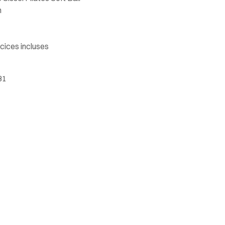
m
rcices incluses
31