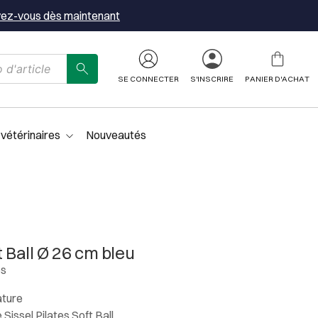
vez-vous dès maintenant
SE CONNECTER
S'INSCRIRE
PANIER D'ACHAT
 vétérinaires
Nouveautés
t Ball Ø 26 cm bleu
es
ature
Sissel Pilates Soft Ball