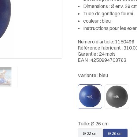
Dimensions : Ø env. 26 c
Tube de gonflage fourni
couleur : bleu
Instructions pour les exe
Numéro d'article: 1150496
Référence fabricant : 310.0
Garantie : 24 mois
EAN : 4250694703763
Variante :
bleu
Taille:
Ø 26 cm
Ø 22 cm
Ø 26 cm