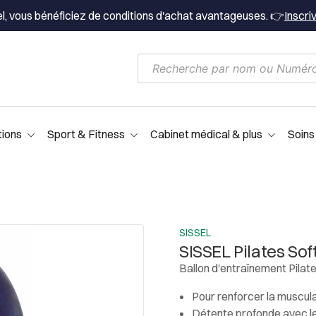
el, vous bénéficiez de conditions d'achat avantageuses. 👉
Inscri
tions
Sport & Fitness
Cabinet médical & plus
Soins
SISSEL
SISSEL Pilates Sof
Ballon d'entraînement Pilat
Pour renforcer la muscul
Détente profonde avec le 