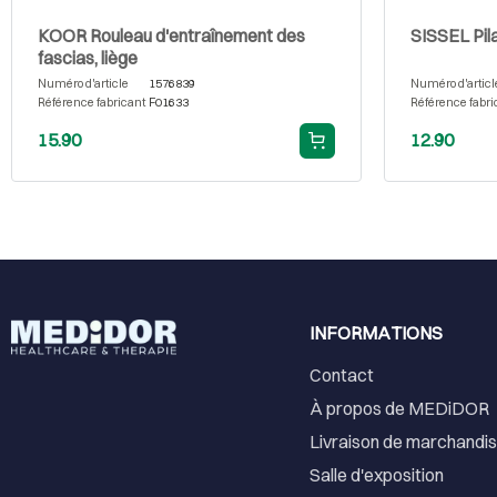
KOOR Rouleau d'entraînement des
SISSEL Pila
fascias, liège
Numéro d'article
1576839
Numéro d'articl
Référence fabricant
F01633
Référence fabri
15.90
12.90
INFORMATIONS
Contact
À propos de MEDiDOR
Livraison de marchandi
Salle d'exposition